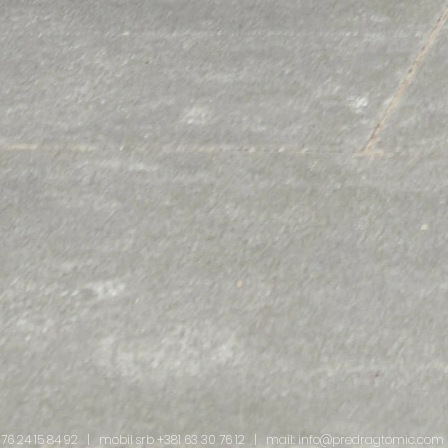
176 24 15 84 92
| mobil srb
+381 63 30 76 12
| mail:
info@predragtomic.com