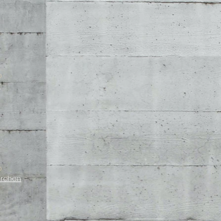
p
r
p
irchen