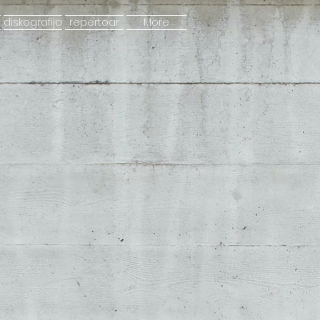
diskografija
repertoar
More