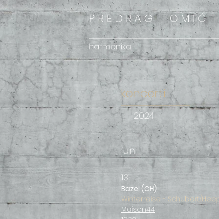
P R E D R A G
T O M I Ć
harmonika
koncerti
2024
jun
1
3
Baz
el (CH
)
Winter
reise - Schubert/Hee
Maison44