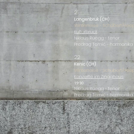
21
Langenbruk (CH
)
Winter
reise - Schubert/Hee
Kulturbruck
Niklaus Rüegg - tenor
Predrag Tomić - harmonika
22
Kenic (CH
)
Winter
reise - Schubert/Hee
Konzerte im Zingghaus
19:30
Niklaus Rüegg - tenor
Predrag Tomić - harmonika