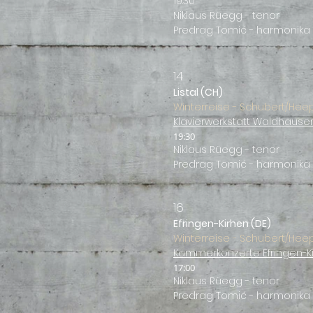
19:30
Niklaus Rüegg - tenor
Predrag Tomić - harmonika
14
Listal (CH
)
Winter
reise - Schubert/Hee
Klavierwerkstatt Waldhause
19:30
Niklaus Rüegg - tenor
Predrag Tomić - harmonika
16
Efringen-Kirhen (DE
)
Winter
reise - Schubert/Hee
Kammerkonzerte Efringen-K
17:00
Niklaus Rüegg - t
enor
Predrag Tomić - harmonika