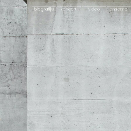
biografija
koncerti
video
ansambli
p