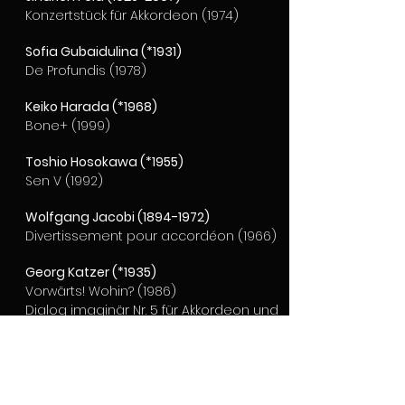
Konzertstück für Akkordeon (1974)
Sofia Gubaidulina (*1931)
De Profundis (1978)
Keiko Harada (*1968)
Bone+ (1999)
Toshio Hosokawa (*1955)
Sen V (1992)
Wolfgang Jacobi
(1894-1972)
Divertissement pour accordéon (1966)
Georg Katzer (*1935)
Vorwärts! Wohin? (1986)
Dialog imaginär Nr. 5 für Akkordeon und
Zuspiel (1993)
„Essai sur la vraie manière de jouer de
l'accordéon sur le marché de
Bourges“