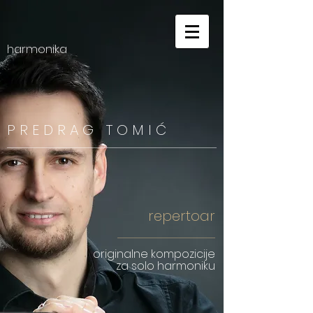
harmonika
P R E D R A G
T O M I Ć
repertoar
originalne kompozicije
za solo harmoniku